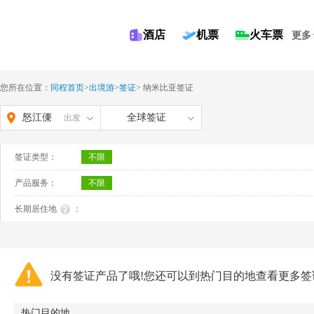
酒店
机票
火车票
更多
您所在位置：
同程首页
>
出境游
>
签证
>
纳米比亚签证
怒江傈
全球签证
出发
僳族自
签证类型：
不限
治州
产品服务：
不限
长期居住地
：
没有签证产品了哦!您还可以到热门目的地查看更多签
热门目的地