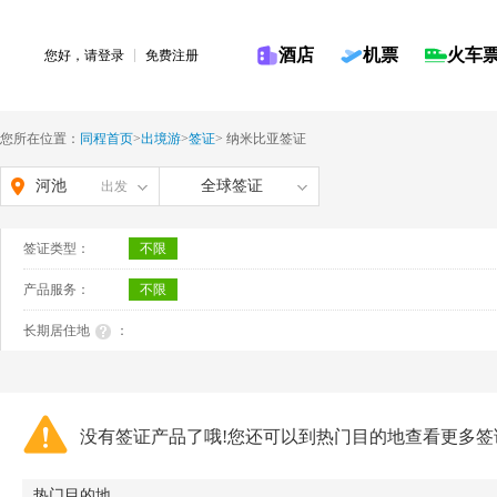
酒店
机票
火车
您好，请
登录
免费注册
您所在位置：
同程首页
>
出境游
>
签证
>
纳米比亚签证
河池
全球签证
出发
签证类型：
不限
产品服务：
不限
长期居住地
：
没有签证产品了哦!您还可以到热门目的地查看更多签
热门目的地