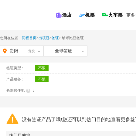
酒店
机票
火车票
更多
您所在位置：
同程首页
>
出境游
>
签证
>
纳米比亚签证
贵阳
全球签证
出发
签证类型：
不限
产品服务：
不限
长期居住地
：
没有签证产品了哦!您还可以到热门目的地查看更多签
热门目的地