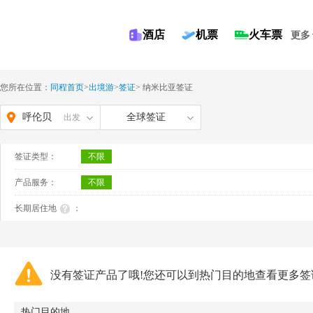
酒店
机票
火车票
更多
您所在位置：
同程首页
>
出境游
>
签证
>
纳米比亚签证
呼伦贝
全球签证
出发
尔
签证类型：
不限
产品服务：
不限
长期居住地
：
没有签证产品了哦!您还可以到热门目的地查看更多签
热门目的地