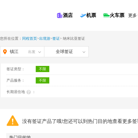
酒店
机票
火车票
更多
您所在位置：
同程首页
>
出境游
>
签证
>
纳米比亚签证
镇江
全球签证
出发
签证类型：
不限
产品服务：
不限
长期居住地
：
没有签证产品了哦!您还可以到热门目的地查看更多签
热门目的地