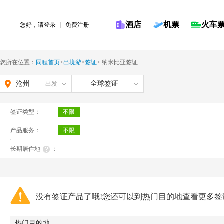
酒店
机票
火车
您好，请
登录
免费注册
您所在位置：
同程首页
>
出境游
>
签证
>
纳米比亚签证
沧州
全球签证
出发
签证类型：
不限
产品服务：
不限
长期居住地
：
没有签证产品了哦!您还可以到热门目的地查看更多签
热门目的地