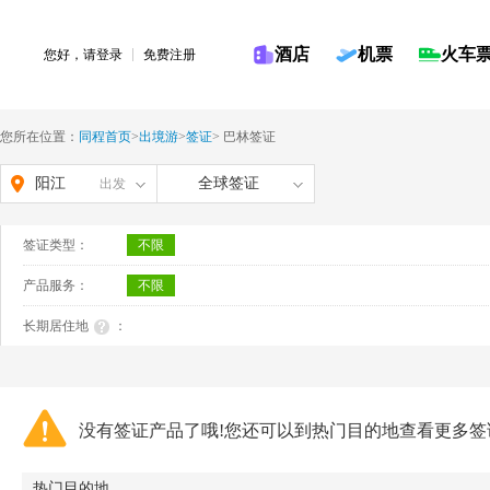
酒店
机票
火车
您好，请
登录
免费注册
您所在位置：
同程首页
>
出境游
>
签证
>
巴林签证
阳江
全球签证
出发
签证类型：
不限
产品服务：
不限
长期居住地
：
没有签证产品了哦!您还可以到热门目的地查看更多签
热门目的地