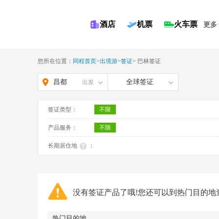
酒店
机票
火车票
更多
您所在位置：
同程首页
>
出境游
>
签证
>
巴林签证
昌都
全球签证
出发
签证类型：
不限
产品服务：
不限
长期居住地
：
没有签证产品了哦!您还可以到热门目的地
热门目的地