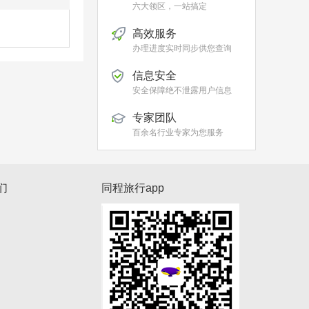
六大领区，一站搞定
高效服务
办理进度实时同步供您查询
信息安全
安全保障绝不泄露用户信息
专家团队
百余名行业专家为您服务
们
同程旅行app