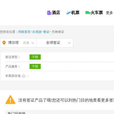
酒店
机票
火车票
更多
您所在位置：
同程首页
>
出境游
>
签证
>
巴林签证
博尔塔
全球签证
出发
拉蒙古
签证类型：
不限
自治州
产品服务：
不限
长期居住地
：
没有签证产品了哦!您还可以到热门目的地查看更多签
热门目的地