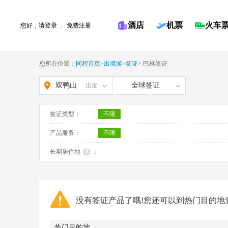
酒店
机票
火车
您好，请
登录
免费注册
您所在位置：
同程首页
>
出境游
>
签证
>
巴林签证
双鸭山
全球签证
出发
签证类型：
不限
产品服务：
不限
长期居住地
：
没有签证产品了哦!您还可以到热门目的地
热门目的地