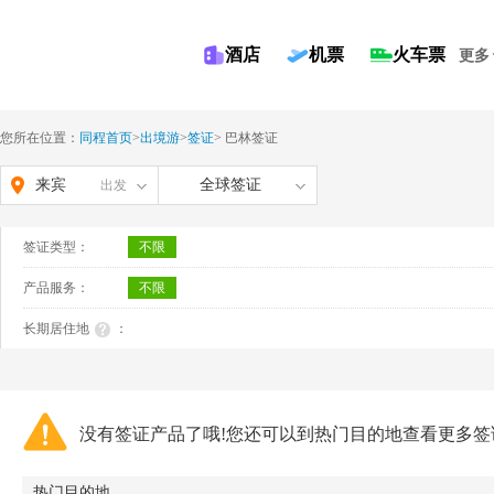
酒店
机票
火车票
更多
您所在位置：
同程首页
>
出境游
>
签证
>
巴林签证
来宾
全球签证
出发
签证类型：
不限
产品服务：
不限
长期居住地
：
没有签证产品了哦!您还可以到热门目的地查看更多签
热门目的地