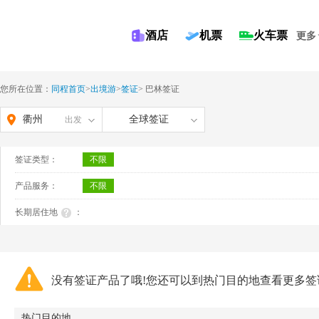
酒店
机票
火车票
更多
您所在位置：
同程首页
>
出境游
>
签证
>
巴林签证
衢州
全球签证
出发
签证类型：
不限
产品服务：
不限
长期居住地
：
没有签证产品了哦!您还可以到热门目的地查看更多签
热门目的地