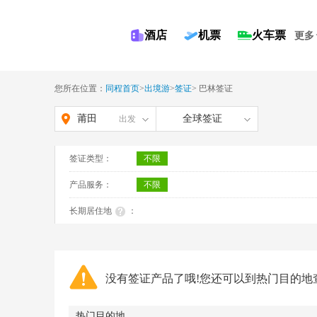
酒店
机票
火车票
更多
您所在位置：
同程首页
>
出境游
>
签证
>
巴林签证
莆田
全球签证
出发
签证类型：
不限
产品服务：
不限
长期居住地
：
没有签证产品了哦!您还可以到热门目的地
热门目的地