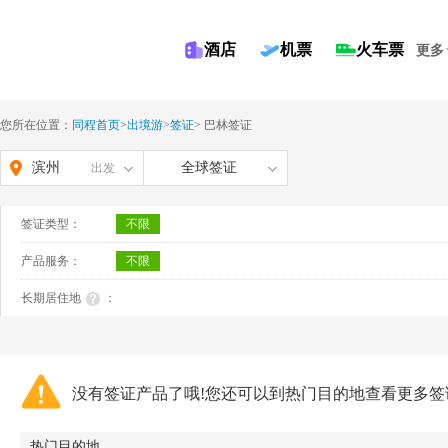
酒店
机票
火车票
更多
您所在位置：
同程首页
>
出境游
>
签证
>
巴林签证
滨州
全球签证
出发
签证类型：
不限
产品服务：
不限
长期居住地
：
没有签证产品了哦!您还可以到热门目的地查看更多签
热门目的地