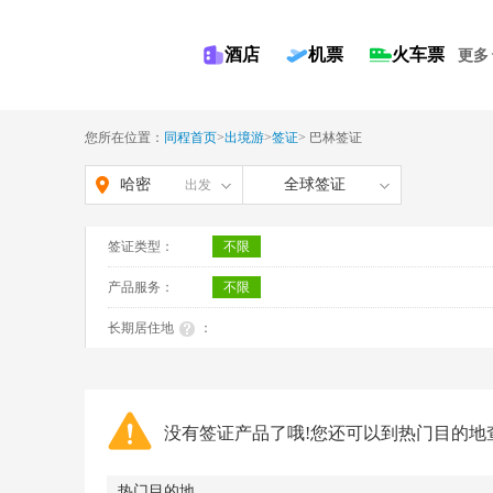
酒店
机票
火车票
更多
您所在位置：
同程首页
>
出境游
>
签证
>
巴林签证
哈密
全球签证
出发
签证类型：
不限
产品服务：
不限
长期居住地
：
没有签证产品了哦!您还可以到热门目的地
热门目的地