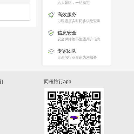
六大领区，一站搞定
高效服务
办理进度实时同步供您查询
信息安全
安全保障绝不泄露用户信息
专家团队
百余名行业专家为您服务
们
同程旅行app