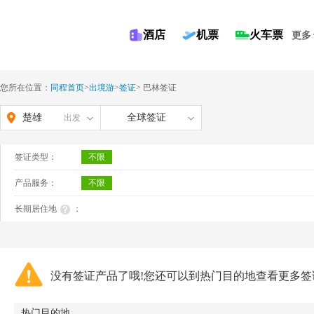
酒店
机票
火车票
更多
您所在位置：
同程首页
>
出境游
>
签证
>
巴林签证
楚雄
全球签证
出发
签证类型：
不限
产品服务：
不限
长期居住地
：
没有签证产品了哦!您还可以到热门目的地查看更多签
热门目的地