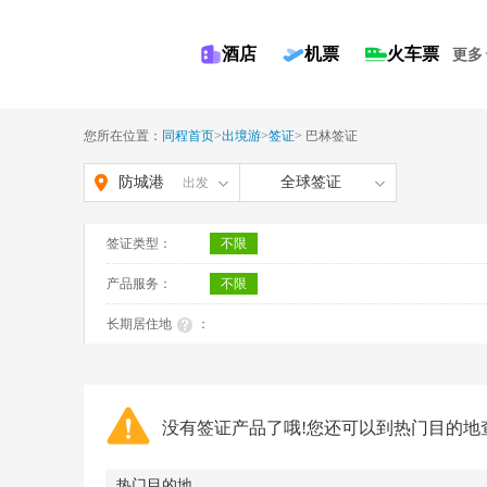
酒店
机票
火车票
更多
您所在位置：
同程首页
>
出境游
>
签证
>
巴林签证
防城港
全球签证
出发
签证类型：
不限
产品服务：
不限
长期居住地
：
没有签证产品了哦!您还可以到热门目的地
热门目的地