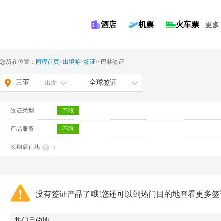
酒店
机票
火车票
更多
您所在位置：
同程首页
>
出境游
>
签证
>
巴林签证
三亚
全球签证
出发
签证类型：
不限
产品服务：
不限
长期居住地
：
没有签证产品了哦!您还可以到热门目的地查看更多签
热门目的地