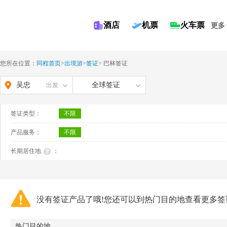
酒店
机票
火车票
更多
您所在位置：
同程首页
>
出境游
>
签证
>
巴林签证
吴忠
全球签证
出发
签证类型：
不限
产品服务：
不限
长期居住地
：
没有签证产品了哦!您还可以到热门目的地查看更多签
热门目的地