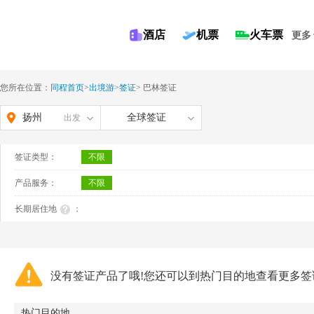
酒店
机票
火车票
更多
您所在位置：
同程首页
>
出境游
>
签证
>
巴林签证
扬州
全球签证
出发
签证类型：
不限
产品服务：
不限
长期居住地
：
没有签证产品了哦!您还可以到热门目的地查看更多签
热门目的地