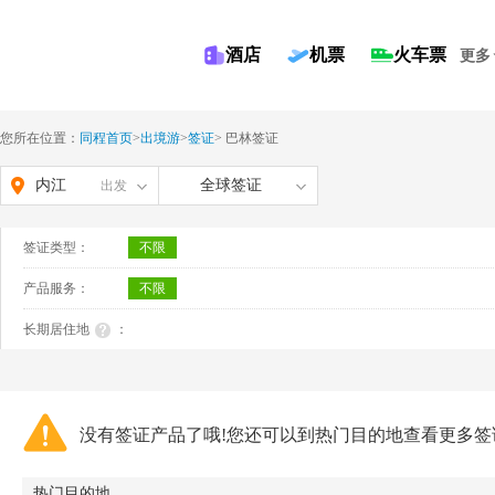
酒店
机票
火车票
更多
您所在位置：
同程首页
>
出境游
>
签证
>
巴林签证
内江
全球签证
出发
签证类型：
不限
产品服务：
不限
长期居住地
：
没有签证产品了哦!您还可以到热门目的地查看更多签
热门目的地