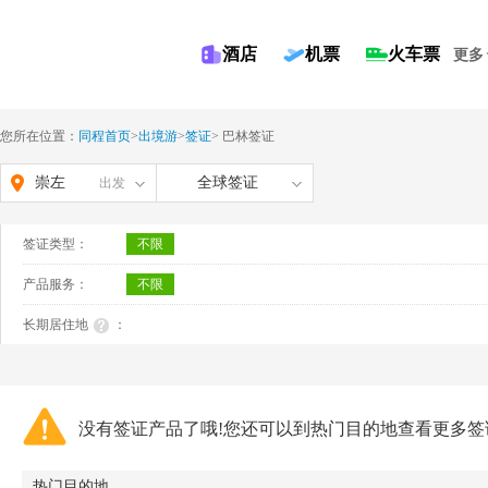
酒店
机票
火车票
更多
您所在位置：
同程首页
>
出境游
>
签证
>
巴林签证
崇左
全球签证
出发
签证类型：
不限
产品服务：
不限
长期居住地
：
没有签证产品了哦!您还可以到热门目的地查看更多签
热门目的地