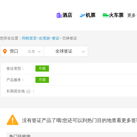
酒店
机票
火车票
更多
您所在位置：
同程首页
>
出境游
>
签证
>
巴林签证
营口
全球签证
出发
签证类型：
不限
产品服务：
不限
长期居住地
：
没有签证产品了哦!您还可以到热门目的地查看更多签
热门目的地