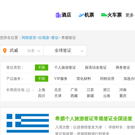
酒店
机票
火车票
更多
您所在位置：
同程首页
>
出境游
>
签证
>
希腊签证
武威
全球签证
出发
签证类型：
不限
个人旅游签证
探亲访友签证
商务签证
产品服务：
不限
VIP服务
简化材料
同程自营
加急办
长期居住地
：
上海
北京
广东
江苏
浙江
河南
四川
天津
西藏
新疆
云南
重庆
希腊个人旅游签证常规签证全国送签
入境次数：以使领馆签发为准
停留时长：使领
签证有效期：使领馆根据行程签发