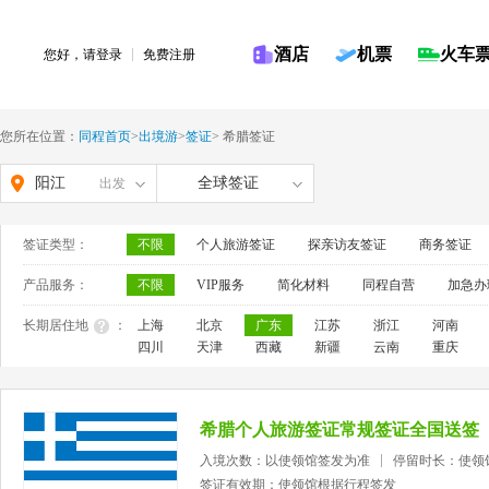
酒店
机票
火车
您好，请
登录
免费注册
您所在位置：
同程首页
>
出境游
>
签证
>
希腊签证
阳江
全球签证
出发
签证类型：
不限
个人旅游签证
探亲访友签证
商务签证
产品服务：
不限
VIP服务
简化材料
同程自营
加急办
长期居住地
：
上海
北京
广东
江苏
浙江
河南
四川
天津
西藏
新疆
云南
重庆
希腊个人旅游签证常规签证全国送签
入境次数：以使领馆签发为准
停留时长：使领
签证有效期：使领馆根据行程签发