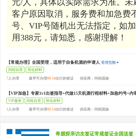
元/人，具体以实际需求为准。
客户原因取消，服务费和加急费
号、VIP号随机出无法指定，如加
用388元，请知悉，感谢理解！
【常规办理】全国受理，适用于自备机酒的申请人
受理范围
同程自营
简化材料
7
人办理
最早可办理
09-16
出行的签证
供应商：同程国旅
【VIP加急】专家1v1出签指导+代做15天机酒行程材料+加急约号+内
VIP服务
同程自营
简化材料
1
人办理
最早可办理
09-14
出行的签证
供应商：同程国旅
希腊探亲访友签证常规签证全国送签