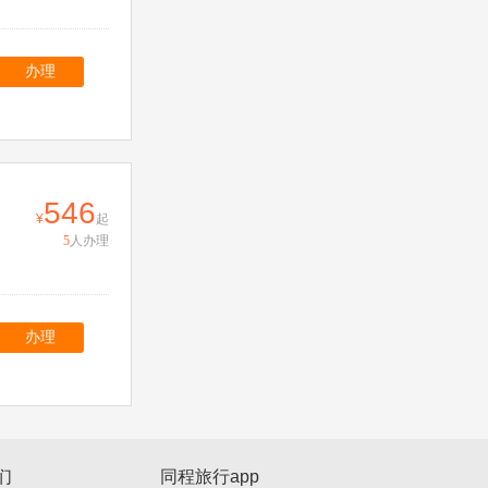
办理
546
起
5
人办理
办理
们
同程旅行app