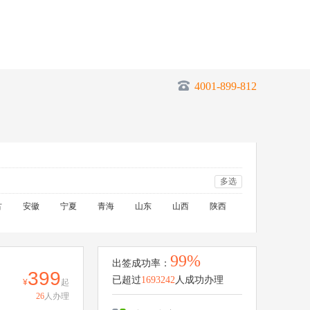
4001-899-812
多选
古
安徽
宁夏
青海
山东
山西
陕西
99%
出签成功率：
399
已超过
1693242
人成功办理
起
26
人办理