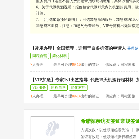
服务费用（这些不含的费用是录指纹现场缴纳，具体以领馆实
6、关于代做机酒说明：报价包含代做15天内的机酒的费用，超过15
计算。
7、【可选加急预约说明】：可选加急预约服务，加急费约160
加急费不退费，注意：加急约号普通号、VIP号随机出无法指定，
【常规办理】全国受理，适用于自备机酒的申请人
受理范
同程自营
简化材料
7
人办理
最早可办理
09-16
出行的签证
供应商：同程国旅
【VIP加急】专家1v1出签指导+代做15天机酒行程材料
VIP服务
同程自营
简化材料
1
人办理
最早可办理
09-14
出行的签证
供应商：同程国旅
希腊探亲访友签证常规签
入境次数：以使领馆签发为准
签证有效期：使领馆根据行程签发