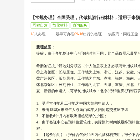
【常规办理】全国受理，代做机酒行程材料，适用于未预
同程自营
简化材料
咨询服务
18
人办理
最早可办理
09-16
出行的签证
供应商：同程国旅
受理范围：
提醒：由于各地签证中心可预约时间不同，此产品仅展示最早
希腊签证按户籍地划分领区（个人信息表上务必填写录指纹城
①上海领区：长期居住、工作地为上海、浙江、江苏、安徽、湖
②广州领区：长期居住、工作地为广东、湖南、福建、海南、云南
③北京领区：长期居住、工作地为北京、天津、重庆、河北、
夏、新疆的申请人（可录制指纹城市：北京/成都/重庆/济南/西
1、受理常住地和工作地为中国大陆的申请人；
2、未满18周岁未成年人必须由成年人陪同递交签证申请；
3、不接收6个月内有欧洲拒签记录的护照；
4、由于签证中心在预约位置较难，实际预约时间以最终预约位
程；
5、【起价说明】：报价含代做15天内机酒材料费用，报价不含领