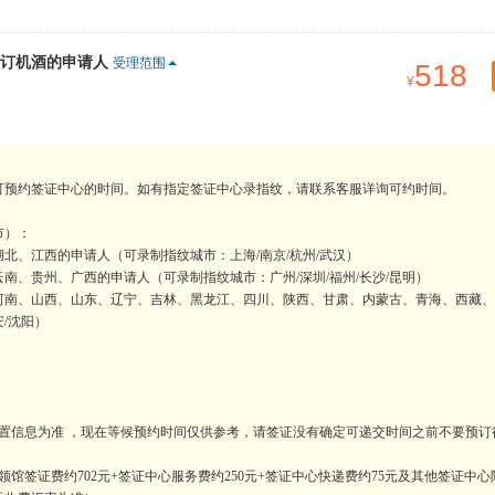
订机酒的申请人
受理范围
518
可预约签证中心的时间。如有指定签证中心录指纹，请联系客服详询可约时间。
市）：
北、江西的申请人（可录制指纹城市：上海/南京/杭州/武汉）
、贵州、广西的申请人（可录制指纹城市：广州/深圳/福州/长沙/昆明）
河南、山西、山东、辽宁、吉林、黑龙江、四川、陕西、甘肃、内蒙古、青海、西藏、
安/沈阳）
置信息为准 ，现在等候预约时间仅供参考，请签证没有确定可递交时间之前不要预订
馆签证费约702元+签证中心服务费约250元+签证中心快递费约75元及其他签证中心