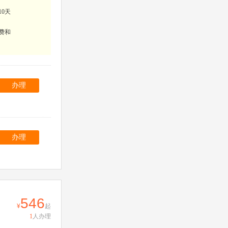
10天
费和
办理
办理
546
起
1
人办理