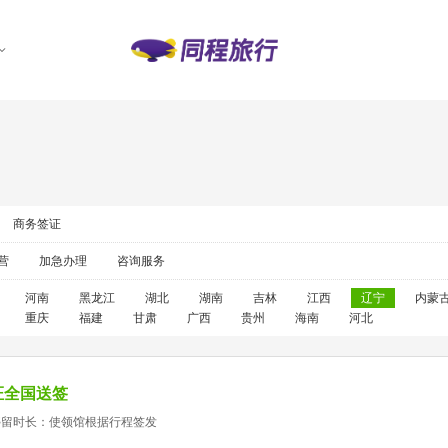
商务签证
营
加急办理
咨询服务
河南
黑龙江
湖北
湖南
吉林
江西
辽宁
内蒙
重庆
福建
甘肃
广西
贵州
海南
河北
证全国送签
停留时长：使领馆根据行程签发