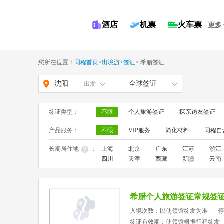
酒店
机票
火车票
更多
您所在位置：
同程首页
>
出境游
>
签证
>
希腊签证
沈阳
全球签证
出发
签证类型：
不限
个人旅游签证
探亲访友签证
产品服务：
不限
VIP服务
简化材料
同程自
长期居住地
：
上海
北京
广东
江苏
浙江
四川
天津
西藏
新疆
云南
希腊个人旅游签证常规签
入境次数：以使领馆签发为准
签证有效期：使领馆根据行程签发