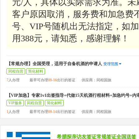
元/人，具体以实际需求为准。
客户原因取消，服务费和加急费
号、VIP号随机出无法指定，如加
用388元，请知悉，感谢理解！
【常规办理】全国受理，适用于自备机酒的申请人
受理范围
同程自营
简化材料
7
人办理
最早可办理
09-16
出行的签证
供应商：同程国旅
【VIP加急】专家1v1出签指导+代做15天机酒行程材料+加急约号+内
VIP服务
同程自营
简化材料
1
人办理
最早可办理
09-14
出行的签证
供应商：同程国旅
希腊探亲访友签证常规签证全国送签