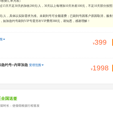
际收费汇率为准）
天不足30天的加收200元/人，30天以上每增加10天补差100元，不足10天部分按照
0元/人，具体以实际需求为准。未刷到号可全额退费；已刷到号因客户原因取消，服务
如加急约号刷到VIP号需另补VIP费用388元，请知悉，感谢理解！
围
399
+加急约号+内审加急
受理范围
1998
证全国送签
停留时长：使领馆根据行程签发