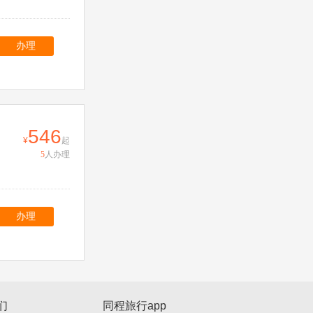
办理
546
起
5
人办理
办理
们
同程旅行app