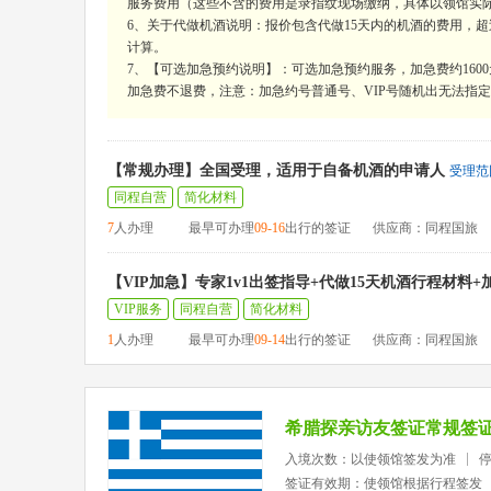
服务费用（这些不含的费用是录指纹现场缴纳，具体以领馆实
6、关于代做机酒说明：报价包含代做15天内的机酒的费用，超过15
计算。
7、【可选加急预约说明】：可选加急预约服务，加急费约160
加急费不退费，注意：加急约号普通号、VIP号随机出无法指定，
【常规办理】全国受理，适用于自备机酒的申请人
受理范
同程自营
简化材料
7
人办理
最早可办理
09-16
出行的签证
供应商：同程国旅
【VIP加急】专家1v1出签指导+代做15天机酒行程材料
VIP服务
同程自营
简化材料
1
人办理
最早可办理
09-14
出行的签证
供应商：同程国旅
希腊探亲访友签证常规签
入境次数：以使领馆签发为准
签证有效期：使领馆根据行程签发