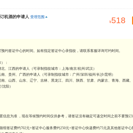
订机酒的申请人
受理范围
518
可预约签证中心的时间。如有指定签证中心录指纹，请联系客服详询可约时间。
市）：
北、江西的申请人（可录制指纹城市：上海/南京/杭州/武汉）
、贵州、广西的申请人（可录制指纹城市：广州/深圳/福州/长沙/昆明）
河南、山西、山东、辽宁、吉林、黑龙江、四川、陕西、甘肃、内蒙古、青海、西藏、
安/沈阳）
置信息为准 ，现在等候预约时间仅供参考，请签证没有确定可递交时间之前不要预订
馆签证费约702元+签证中心服务费约250元+签证中心快递费约75元及其他签证中心