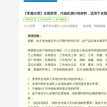
【常规办理】全国受理，代做机酒行程材料，适用于未预
同程自营
简化材料
咨询服务
18
人办理
最早可办理
09-16
出行的签证
供应商：同程国旅
受理范围：
提醒：由于各地签证中心可预约时间不同，此产品仅展示最早
希腊签证按户籍地划分领区（个人信息表上务必填写录指纹城
①上海领区：长期居住、工作地为上海、浙江、江苏、安徽、湖
②广州领区：长期居住、工作地为广东、湖南、福建、海南、云南
③北京领区：长期居住、工作地为北京、天津、重庆、河北、
夏、新疆的申请人（可录制指纹城市：北京/成都/重庆/济南/西
1、受理常住地和工作地为中国大陆的申请人；
2、未满18周岁未成年人必须由成年人陪同递交签证申请；
3、不接收6个月内有欧洲拒签记录的护照；
4、由于签证中心在预约位置较难，实际预约时间以最终预约位
程；
5、【起价说明】：报价含代做15天内机酒材料费用，报价不含领