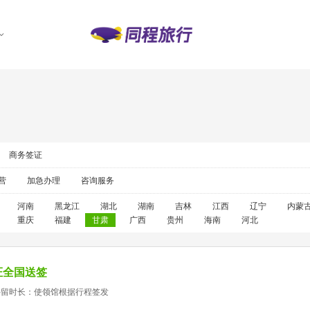
商务签证
营
加急办理
咨询服务
河南
黑龙江
湖北
湖南
吉林
江西
辽宁
内蒙
重庆
福建
甘肃
广西
贵州
海南
河北
证全国送签
停留时长：使领馆根据行程签发