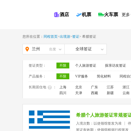
酒店
机票
火车票
更多
您所在位置：
同程首页
>
出境游
>
签证
>
希腊签证
兰州
全球签证
出发
签证类型：
不限
个人旅游签证
探亲访友签证
产品服务：
不限
VIP服务
简化材料
同程自
长期居住地
：
上海
北京
广东
江苏
浙江
四川
天津
西藏
新疆
云南
希腊个人旅游签证常规签
入境次数：以使领馆签发为准
签证有效期：使领馆根据行程签发