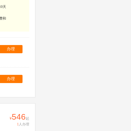
10天
费和
办理
办理
546
起
1
人办理