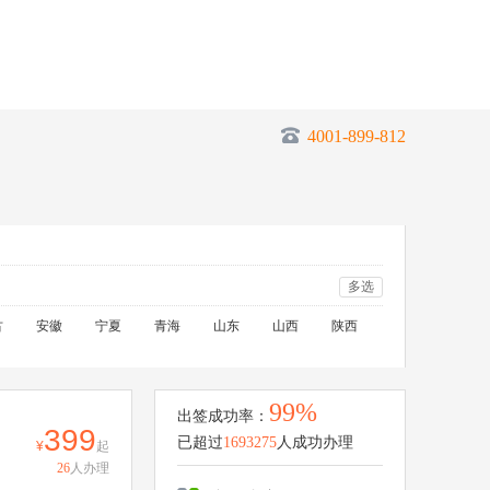
4001-899-812
多选
古
安徽
宁夏
青海
山东
山西
陕西
99%
出签成功率：
399
已超过
1693275
人成功办理
起
26
人办理