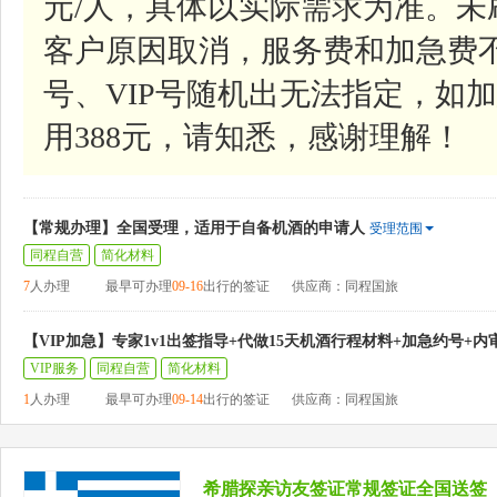
元/人，具体以实际需求为准。
客户原因取消，服务费和加急费
号、VIP号随机出无法指定，如加
用388元，请知悉，感谢理解！
【常规办理】全国受理，适用于自备机酒的申请人
受理范围
同程自营
简化材料
7
人办理
最早可办理
09-16
出行的签证
供应商：同程国旅
【VIP加急】专家1v1出签指导+代做15天机酒行程材料+加急约号+内
VIP服务
同程自营
简化材料
1
人办理
最早可办理
09-14
出行的签证
供应商：同程国旅
希腊探亲访友签证常规签证全国送签