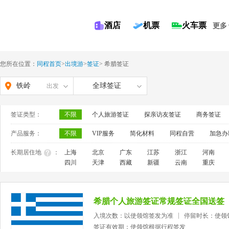
酒店
机票
火车票
更多
您所在位置：
同程首页
>
出境游
>
签证
>
希腊签证
铁岭
全球签证
出发
签证类型：
不限
个人旅游签证
探亲访友签证
商务签证
产品服务：
不限
VIP服务
简化材料
同程自营
加急办
长期居住地
：
上海
北京
广东
江苏
浙江
河南
四川
天津
西藏
新疆
云南
重庆
希腊个人旅游签证常规签证全国送签
入境次数：以使领馆签发为准
停留时长：使领
签证有效期：使领馆根据行程签发