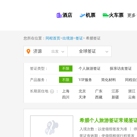
酒店
机票
火车票
更多
您所在位置：
同程首页
>
出境游
>
签证
>
希腊签证
济源
全球签证
出发
签证类型：
不限
个人旅游签证
探亲访友签证
产品服务：
不限
VIP服务
简化材料
同程自
长期居住地
：
上海
北京
广东
江苏
浙江
四川
天津
西藏
新疆
云南
希腊个人旅游签证常规签
入境次数：以使领馆签发为准
签证有效期：使领馆根据行程签发