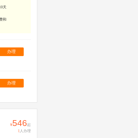
10天
费和
办理
办理
546
起
1
人办理