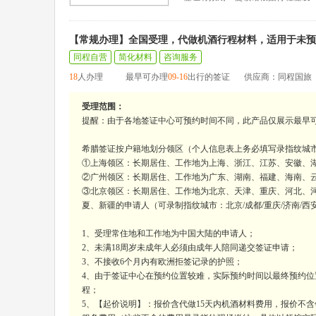
【常规办理】全国受理，代做机酒行程材料，适用于未预
同程自营
简化材料
咨询服务
18
人办理
最早可办理
09-16
出行的签证
供应商：同程国旅
受理范围：
提醒：由于各地签证中心可预约时间不同，此产品仅展示最早
希腊签证按户籍地划分领区（个人信息表上务必填写录指纹城
①上海领区：长期居住、工作地为上海、浙江、江苏、安徽、湖
②广州领区：长期居住、工作地为广东、湖南、福建、海南、云南
③北京领区：长期居住、工作地为北京、天津、重庆、河北、
夏、新疆的申请人（可录制指纹城市：北京/成都/重庆/济南/西
1、受理常住地和工作地为中国大陆的申请人；
2、未满18周岁未成年人必须由成年人陪同递交签证申请；
3、不接收6个月内有欧洲拒签记录的护照；
4、由于签证中心在预约位置较难，实际预约时间以最终预约位
程；
5、【起价说明】：报价含代做15天内机酒材料费用，报价不含领