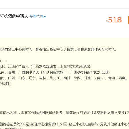
订机酒的申请人
受理范围
518
可预约签证中心的时间。如有指定签证中心录指纹，请联系客服详询可约时间。
市）：
北、江西的申请人（可录制指纹城市：上海/南京/杭州/武汉）
、贵州、广西的申请人（可录制指纹城市：广州/深圳/福州/长沙/昆明）
河南、山西、山东、辽宁、吉林、黑龙江、四川、陕西、甘肃、内蒙古、青海、西藏、
安/沈阳）
置信息为准 ，现在等候预约时间仅供参考，请签证没有确定可递交时间之前不要预订
馆签证费约702元+签证中心服务费约250元+签证中心快递费约75元及其他签证中心