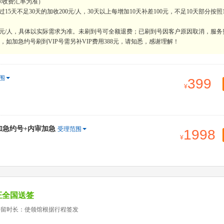
际收费汇率为准）
天不足30天的加收200元/人，30天以上每增加10天补差100元，不足10天部分按照
0元/人，具体以实际需求为准。未刷到号可全额退费；已刷到号因客户原因取消，服务
如加急约号刷到VIP号需另补VIP费用388元，请知悉，感谢理解！
围
399
+加急约号+内审加急
受理范围
1998
证全国送签
停留时长：使领馆根据行程签发