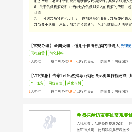
服务费用（这些不含的费用是录指纹现场缴纳，具体以领馆实
6、关于代做机酒说明：报价包含代做15天内的机酒的费用，超过15
计算。
7、【可选加急预约说明】：可选加急预约服务，加急费约160
加急费不退费，注意：加急约号普通号、VIP号随机出无法指定，
【常规办理】全国受理，适用于自备机酒的申请人
受理范
同程自营
简化材料
7
人办理
最早可办理
09-16
出行的签证
供应商：同程国旅
【VIP加急】专家1v1出签指导+代做15天机酒行程材料
VIP服务
同程自营
简化材料
1
人办理
最早可办理
09-14
出行的签证
供应商：同程国旅
希腊探亲访友签证常规签
入境次数：以使领馆签发为准
签证有效期：使领馆根据行程签发