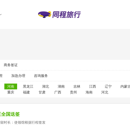
商务签证
营
加急办理
咨询服务
河南
黑龙江
湖北
湖南
吉林
江西
辽宁
内蒙
重庆
福建
甘肃
广西
贵州
海南
河北
证全国送签
停留时长：使领馆根据行程签发