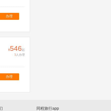
办理
546
起
5
人办理
办理
们
同程旅行app