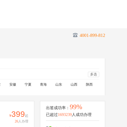
4001-899-812
多选
古
安徽
宁夏
青海
山东
山西
陕西
99%
出签成功率：
399
已超过
1693239
人成功办理
起
26
人办理