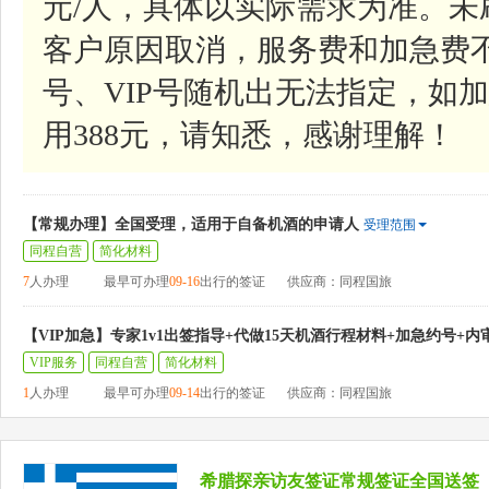
元/人，具体以实际需求为准。
客户原因取消，服务费和加急费
号、VIP号随机出无法指定，如加
用388元，请知悉，感谢理解！
【常规办理】全国受理，适用于自备机酒的申请人
受理范围
同程自营
简化材料
7
人办理
最早可办理
09-16
出行的签证
供应商：同程国旅
【VIP加急】专家1v1出签指导+代做15天机酒行程材料+加急约号+内
VIP服务
同程自营
简化材料
1
人办理
最早可办理
09-14
出行的签证
供应商：同程国旅
希腊探亲访友签证常规签证全国送签