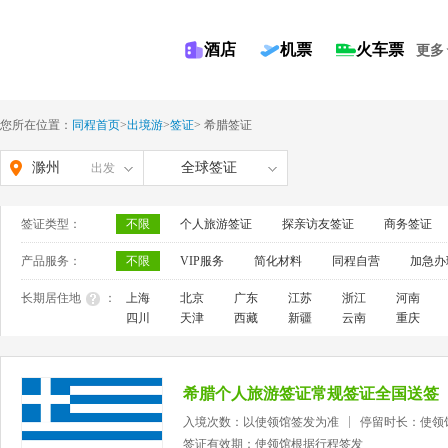
酒店
机票
火车票
更多
您所在位置：
同程首页
>
出境游
>
签证
>
希腊签证
滁州
全球签证
出发
签证类型：
不限
个人旅游签证
探亲访友签证
商务签证
产品服务：
不限
VIP服务
简化材料
同程自营
加急办
长期居住地
：
上海
北京
广东
江苏
浙江
河南
四川
天津
西藏
新疆
云南
重庆
希腊个人旅游签证常规签证全国送签
入境次数：以使领馆签发为准
停留时长：使领
签证有效期：使领馆根据行程签发