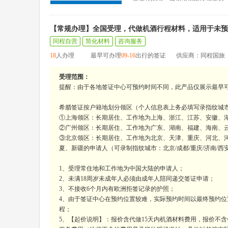
【常规办理】全国受理，代做机酒行程材料，适用于未预
同程自营
简化材料
咨询服务
18
人办理
最早可办理
09-16
出行的签证
供应商：同程国旅
受理范围：
提醒：由于各地签证中心可预约时间不同，此产品仅展示最早
希腊签证按户籍地划分领区（个人信息表上务必填写录指纹城
①上海领区：长期居住、工作地为上海、浙江、江苏、安徽、湖
②广州领区：长期居住、工作地为广东、湖南、福建、海南、云南
③北京领区：长期居住、工作地为北京、天津、重庆、河北、
夏、新疆的申请人（可录制指纹城市：北京/成都/重庆/济南/西
1、受理常住地和工作地为中国大陆的申请人；
2、未满18周岁未成年人必须由成年人陪同递交签证申请；
3、不接收6个月内有欧洲拒签记录的护照；
4、由于签证中心在预约位置较难，实际预约时间以最终预约位
程；
5、【起价说明】：报价含代做15天内机酒材料费用，报价不含领