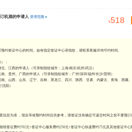
订机酒的申请人
受理范围
518
可预约签证中心的时间。如有指定签证中心录指纹，请联系客服详询可约时间。
市）：
北、江西的申请人（可录制指纹城市：上海/南京/杭州/武汉）
、贵州、广西的申请人（可录制指纹城市：广州/深圳/福州/长沙/昆明）
河南、山西、山东、辽宁、吉林、黑龙江、四川、陕西、甘肃、内蒙古、青海、西藏、
安/沈阳）
置信息为准 ，现在等候预约时间仅供参考，请签证没有确定可递交时间之前不要预订
馆签证费约702元+签证中心服务费约250元+签证中心快递费约75元及其他签证中心