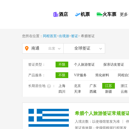
酒店
机票
火车票
更多
您所在位置：
同程首页
>
出境游
>
签证
>
希腊签证
南通
全球签证
出发
签证类型：
不限
个人旅游签证
探亲访友签证
产品服务：
不限
VIP服务
简化材料
同程自
长期居住地
：
上海
北京
广东
江苏
浙江
四川
天津
西藏
新疆
云南
希腊个人旅游签证常规签
入境次数：以使领馆签发为准
签证有效期：使领馆根据行程签发