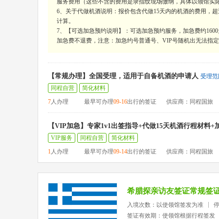
服务费用（这些不含的费用是录指纹现场缴纳，具体以领馆实
6、关于代做机酒说明：报价包含代做15天内的机酒的费用，超过15
计算。
7、【可选加急预约说明】：可选加急预约服务，加急费约160
加急费不退费，注意：加急约号普通号、VIP号随机出无法指定，
【常规办理】全国受理，适用于自备机酒的申请人
受理范
同程自营
简化材料
7
人办理
最早可办理
09-16
出行的签证
供应商：同程国旅
【VIP加急】专家1v1出签指导+代做15天机酒行程材料
VIP服务
同程自营
简化材料
1
人办理
最早可办理
09-14
出行的签证
供应商：同程国旅
希腊探亲访友签证常规签
入境次数：以使领馆签发为准
签证有效期：使领馆根据行程签发