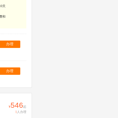
10天
费和
办理
办理
546
起
1
人办理