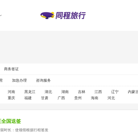
商务签证
营
加急办理
咨询服务
河南
黑龙江
湖北
湖南
吉林
江西
辽宁
内蒙
重庆
福建
甘肃
广西
贵州
海南
河北
证全国送签
停留时长：使领馆根据行程签发