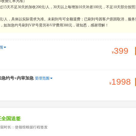
际收费汇率为准）
天不足30天的加收200元/人，30天以上每增加10天补差100元，不足10天部分按照
0元/人，具体以实际需求为准。未刷到号可全额退费；已刷到号因客户原因取消，服务
如加急约号刷到VIP号需另补VIP费用388元，请知悉，感谢理解！
围
399
+加急约号+内审加急
受理范围
1998
证全国送签
停留时长：使领馆根据行程签发