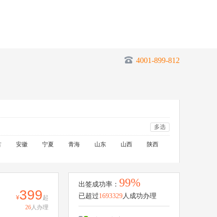
4001-899-812
多选
古
安徽
宁夏
青海
山东
山西
陕西
99%
出签成功率：
399
已超过
1693329
人成功办理
起
26
人办理