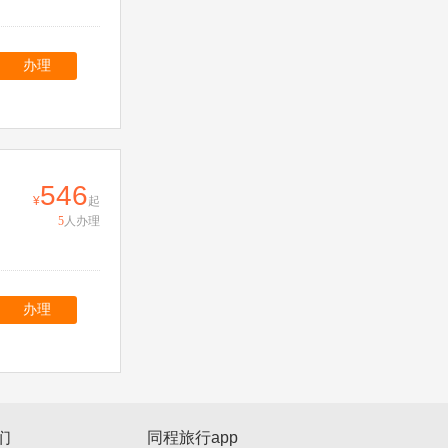
办理
546
起
5
人办理
办理
们
同程旅行app