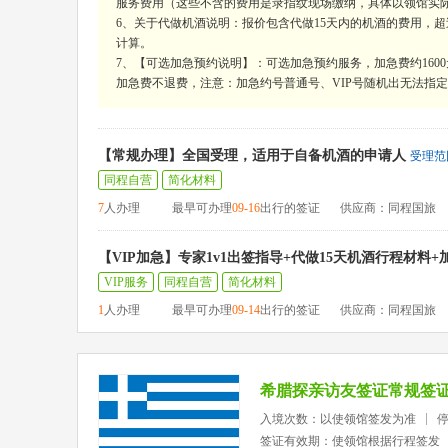
服务费用（这些不含的费用是录指纹现场缴纳，具体以领馆实
6、关于代做机酒说明：报价包含代做15天内的机酒的费用，超过15
计算。
7、【可选加急预约说明】：可选加急预约服务，加急费约160
加急费不退费，注意：加急约号普通号、VIP号随机出无法指定，
【常规办理】全国受理，适用于自备机酒的申请人
受理范
同程自营
简化材料
7
人办理
最早可办理
09-16
出行的签证
供应商：同程国旅
【VIP加急】专家1v1出签指导+代做15天机酒行程材料
VIP服务
同程自营
简化材料
1
人办理
最早可办理
09-14
出行的签证
供应商：同程国旅
希腊探亲访友签证常规签
入境次数：以使领馆签发为准
签证有效期：使领馆根据行程签发