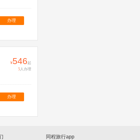
办理
546
起
5
人办理
办理
们
同程旅行app