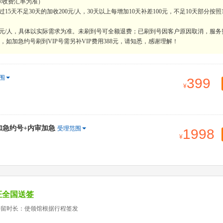
际收费汇率为准）
天不足30天的加收200元/人，30天以上每增加10天补差100元，不足10天部分按照
0元/人，具体以实际需求为准。未刷到号可全额退费；已刷到号因客户原因取消，服务
如加急约号刷到VIP号需另补VIP费用388元，请知悉，感谢理解！
围
399
+加急约号+内审加急
受理范围
1998
证全国送签
停留时长：使领馆根据行程签发