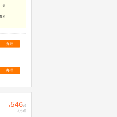
10天
费和
办理
办理
546
起
1
人办理