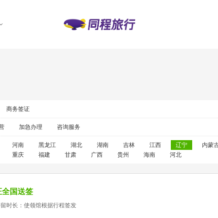
商务签证
营
加急办理
咨询服务
河南
黑龙江
湖北
湖南
吉林
江西
辽宁
内蒙
重庆
福建
甘肃
广西
贵州
海南
河北
证全国送签
停留时长：使领馆根据行程签发