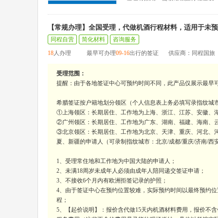
【常规办理】全国受理，代做机酒行程材料，适用于未预
同程自营
简化材料
咨询服务
18
人办理
最早可办理
09-16
出行的签证
供应商：同程国旅
受理范围：
提醒：由于各地签证中心可预约时间不同，此产品仅展示最早
希腊签证按户籍地划分领区（个人信息表上务必填写录指纹城
①上海领区：长期居住、工作地为上海、浙江、江苏、安徽、湖
②广州领区：长期居住、工作地为广东、湖南、福建、海南、云南
③北京领区：长期居住、工作地为北京、天津、重庆、河北、
夏、新疆的申请人（可录制指纹城市：北京/成都/重庆/济南/西
1、受理常住地和工作地为中国大陆的申请人；
2、未满18周岁未成年人必须由成年人陪同递交签证申请；
3、不接收6个月内有欧洲拒签记录的护照；
4、由于签证中心在预约位置较难，实际预约时间以最终预约位
程；
5、【起价说明】：报价含代做15天内机酒材料费用，报价不含领