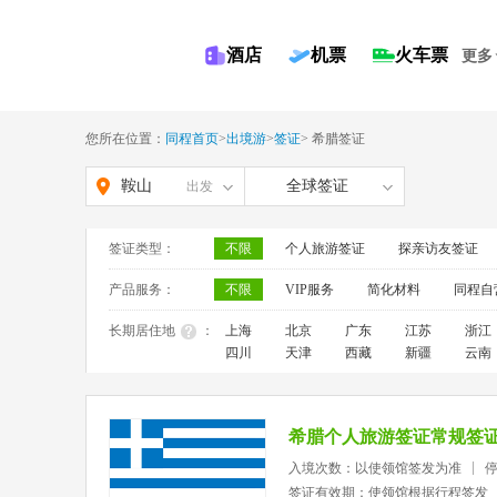
酒店
机票
火车票
更多
您所在位置：
同程首页
>
出境游
>
签证
>
希腊签证
鞍山
全球签证
出发
签证类型：
不限
个人旅游签证
探亲访友签证
产品服务：
不限
VIP服务
简化材料
同程自
长期居住地
：
上海
北京
广东
江苏
浙江
四川
天津
西藏
新疆
云南
希腊个人旅游签证常规签
入境次数：以使领馆签发为准
签证有效期：使领馆根据行程签发