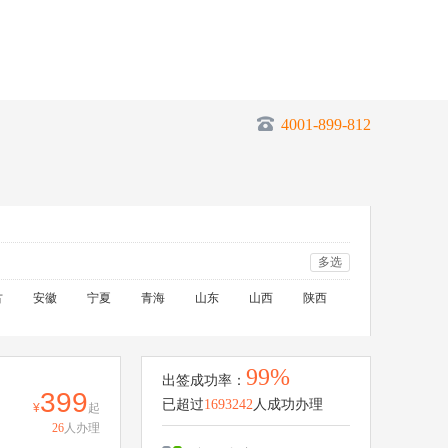
4001-899-812
多选
古
安徽
宁夏
青海
山东
山西
陕西
99%
出签成功率：
399
已超过
1693242
人成功办理
起
26
人办理