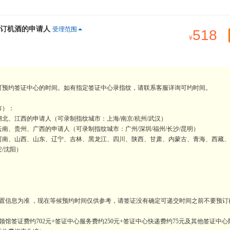
订机酒的申请人
受理范围
518
可预约签证中心的时间。如有指定签证中心录指纹，请联系客服详询可约时间。
市）：
北、江西的申请人（可录制指纹城市：上海/南京/杭州/武汉）
、贵州、广西的申请人（可录制指纹城市：广州/深圳/福州/长沙/昆明）
河南、山西、山东、辽宁、吉林、黑龙江、四川、陕西、甘肃、内蒙古、青海、西藏、
安/沈阳）
置信息为准 ，现在等候预约时间仅供参考，请签证没有确定可递交时间之前不要预订
馆签证费约702元+签证中心服务费约250元+签证中心快递费约75元及其他签证中心