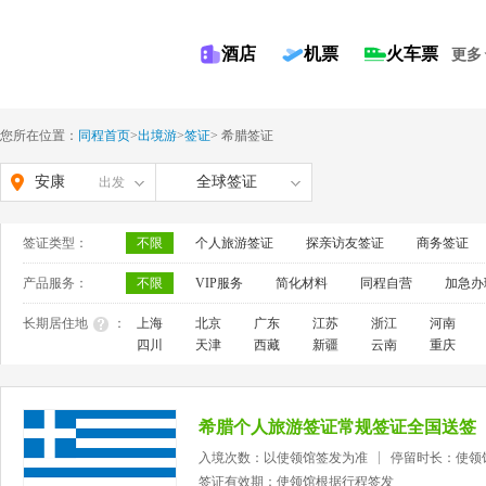
酒店
机票
火车票
更多
您所在位置：
同程首页
>
出境游
>
签证
>
希腊签证
安康
全球签证
出发
签证类型：
不限
个人旅游签证
探亲访友签证
商务签证
产品服务：
不限
VIP服务
简化材料
同程自营
加急办
长期居住地
：
上海
北京
广东
江苏
浙江
河南
四川
天津
西藏
新疆
云南
重庆
希腊个人旅游签证常规签证全国送签
入境次数：以使领馆签发为准
停留时长：使领
签证有效期：使领馆根据行程签发