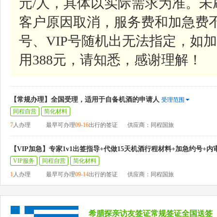
元/人，具体以实际需求为准。
客户原因取消，服务费和加急费
号、VIP号随机出无法指定，如加
用388元，请知悉，感谢理解！
【常规办理】全国受理，适用于自备机酒的申请人
受理范围
同程自营
简化材料
7
人办理
最早可办理
09-16
出行的签证
供应商：同程国旅
【VIP加急】专家1v1出签指导+代做15天机酒行程材料+加急约号+内
VIP服务
同程自营
简化材料
1
人办理
最早可办理
09-14
出行的签证
供应商：同程国旅
希腊探亲访友签证常规签证全国送签