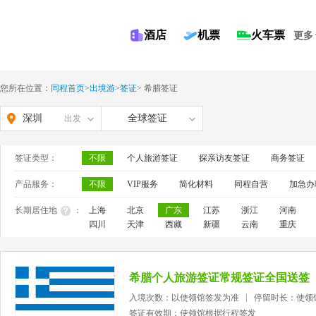
酒店
机票
火车票
更多
您所在位置：
同程首页
>
出境游
>
签证
>
希腊签证
深圳
全球签证
出发
签证类型：
不限
个人旅游签证
探亲访友签证
商务签证
产品服务：
不限
VIP服务
简化材料
同程自营
加急办
长期居住地
：
上海
北京
广东
江苏
浙江
河南
四川
天津
西藏
新疆
云南
重庆
希腊个人旅游签证常规签证全国送签
入境次数：以使领馆签发为准
停留时长：使领
签证有效期：使领馆根据行程签发