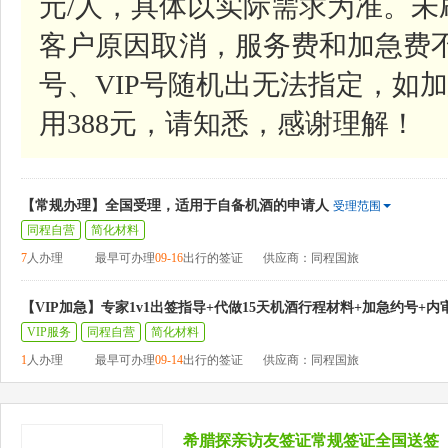
元/人，具体以实际需求为准。
客户原因取消，服务费和加急费
号、VIP号随机出无法指定，如加
用388元，请知悉，感谢理解！
【常规办理】全国受理，适用于自备机酒的申请人
受理范围
同程自营
简化材料
7
人办理
最早可办理
09-16
出行的签证
供应商：同程国旅
【VIP加急】专家1v1出签指导+代做15天机酒行程材料+加急约号+内
VIP服务
同程自营
简化材料
1
人办理
最早可办理
09-14
出行的签证
供应商：同程国旅
希腊探亲访友签证常规签证全国送签