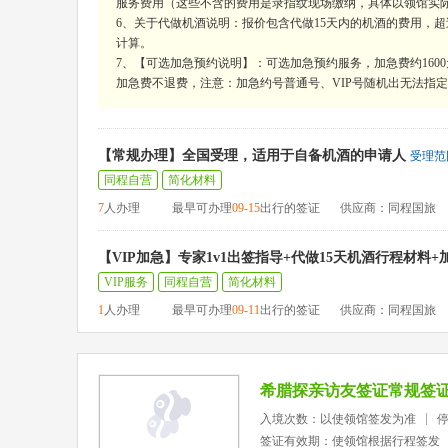
服务费用（这些不含的费用是录指纹现场缴纳，具体以领馆实
6、关于代做机酒说明：报价包含代做15天内的机酒的费用，超过15
计算。
7、【可选加急预约说明】：可选加急预约服务，加急费约160
加急费不退费，注意：加急约号普通号、VIP号随机出无法指定，
【常规办理】全国受理，适用于自备机酒的申请人
受理范
同程自营
简化材料
7
人办理
最早可办理
09-15
出行的签证
供应商：同程国旅
【VIP加急】专家1v1出签指导+代做15天机酒行程材料
VIP服务
同程自营
简化材料
1
人办理
最早可办理
09-11
出行的签证
供应商：同程国旅
希腊探亲访友签证常规签
入境次数：以使领馆签发为准
签证有效期：使领馆根据行程签发