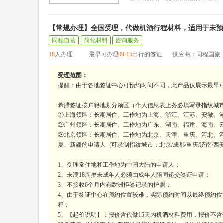
【常规办理】全国受理，代做机酒行程材料，适用于未预
同程自营
简化材料
咨询服务
18
人办理
最早可办理
09-15
出行的签证
供应商：同程国旅
受理范围：
提醒：由于各地签证中心可预约时间不同，此产品仅展示最早
希腊签证按户籍地划分领区（个人信息表上务必填写录指纹城
①上海领区：长期居住、工作地为上海、浙江、江苏、安徽、湖
②广州领区：长期居住、工作地为广东、湖南、福建、海南、云南
③北京领区：长期居住、工作地为北京、天津、重庆、河北、
夏、新疆的申请人（可录制指纹城市：北京/成都/重庆/济南/西
1、受理常住地和工作地为中国大陆的申请人；
2、未满18周岁未成年人必须由成年人陪同递交签证申请；
3、不接收6个月内有欧洲拒签记录的护照；
4、由于签证中心在预约位置较难，实际预约时间以最终预约位
程；
5、【起价说明】：报价含代做15天内机酒材料费用，报价不含领