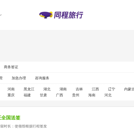
商务签证
营
加急办理
咨询服务
河南
黑龙江
湖北
湖南
吉林
江西
辽宁
内蒙
重庆
福建
甘肃
广西
贵州
海南
河北
证全国送签
停留时长：使领馆根据行程签发