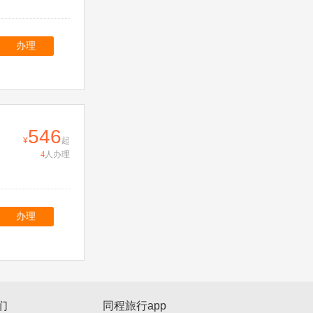
办理
546
起
4
人办理
办理
们
同程旅行app