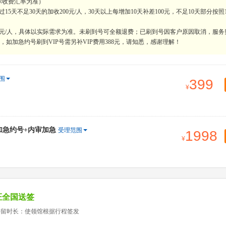
际收费汇率为准）
天不足30天的加收200元/人，30天以上每增加10天补差100元，不足10天部分按照
0元/人，具体以实际需求为准。未刷到号可全额退费；已刷到号因客户原因取消，服务
如加急约号刷到VIP号需另补VIP费用388元，请知悉，感谢理解！
围
399
+加急约号+内审加急
受理范围
1998
证全国送签
停留时长：使领馆根据行程签发