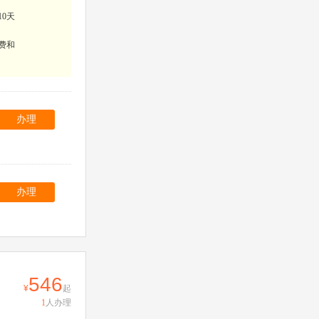
10天
费和
办理
办理
546
起
1
人办理