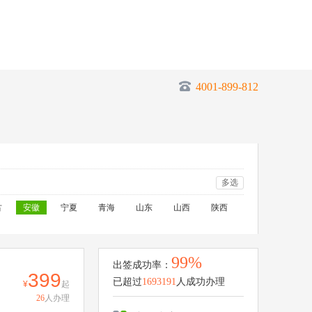
4001-899-812
多选
古
安徽
宁夏
青海
山东
山西
陕西
99%
出签成功率：
399
已超过
1693191
人成功办理
起
26
人办理