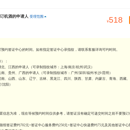
订机酒的申请人
受理范围
518
可预约签证中心的时间。如有指定签证中心录指纹，请联系客服详询可约时间。
市）：
北、江西的申请人（可录制指纹城市：上海/南京/杭州/武汉）
、贵州、广西的申请人（可录制指纹城市：广州/深圳/福州/长沙/昆明）
河南、山西、山东、辽宁、吉林、黑龙江、四川、陕西、甘肃、内蒙古、青海、西藏、
安/沈阳）
置信息为准 ，现在等候预约时间仅供参考，请签证没有确定可递交时间之前不要预订
馆签证费约702元+签证中心服务费约250元+签证中心快递费约75元及其他签证中心