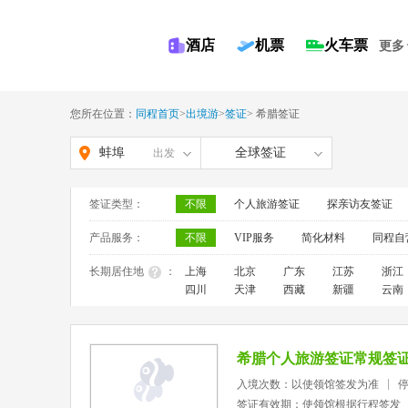
酒店
机票
火车票
更多
您所在位置：
同程首页
>
出境游
>
签证
>
希腊签证
蚌埠
全球签证
出发
签证类型：
不限
个人旅游签证
探亲访友签证
产品服务：
不限
VIP服务
简化材料
同程自
长期居住地
：
上海
北京
广东
江苏
浙江
四川
天津
西藏
新疆
云南
希腊个人旅游签证常规签
入境次数：以使领馆签发为准
签证有效期：使领馆根据行程签发