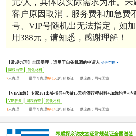
元/人，具体以实际需求为准。
客户原因取消，服务费和加急费
号、VIP号随机出无法指定，如加
用388元，请知悉，感谢理解！
【常规办理】全国受理，适用于自备机酒的申请人
受理范围
同程自营
简化材料
7
人办理
最早可办理
09-16
出行的签证
供应商：同程国旅
【VIP加急】专家1v1出签指导+代做15天机酒行程材料+加急约号+内
VIP服务
同程自营
简化材料
1
人办理
最早可办理
09-14
出行的签证
供应商：同程国旅
希腊探亲访友签证常规签证全国送签