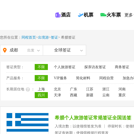
酒店
机票
火车票
更多
您所在位置：
同程首页
>
出境游
>
签证
>
希腊签证
成都
全球签证
出发
签证类型：
不限
个人旅游签证
探亲访友签证
商务签证
产品服务：
不限
VIP服务
简化材料
同程自营
加急办
长期居住地
：
上海
北京
广东
江苏
浙江
河南
四川
天津
西藏
新疆
云南
重庆
希腊个人旅游签证常规签证全国送签
入境次数：以使领馆签发为准
停留时长：使领
签证有效期：使领馆根据行程签发