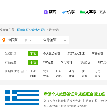
酒店
机票
火车票
更多
您所在位置：
同程首页
>
出境游
>
签证
>
希腊签证
海西蒙
全球签证
出发
古族藏
签证类型：
不限
个人旅游签证
探亲访友签证
商务签证
族自治
产品服务：
不限
VIP服务
简化材料
同程自营
加急办
州
长期居住地
：
上海
北京
广东
江苏
浙江
河南
四川
天津
西藏
新疆
云南
重庆
希腊个人旅游签证常规签证全国送签
入境次数：以使领馆签发为准
停留时长：使领
签证有效期：使领馆根据行程签发