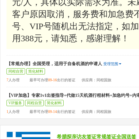
元/人，具体以实际需求为准。
客户原因取消，服务费和加急费
号、VIP号随机出无法指定，如加
用388元，请知悉，感谢理解！
【常规办理】全国受理，适用于自备机酒的申请人
受理范围
同程自营
简化材料
7
人办理
最早可办理
09-16
出行的签证
供应商：同程国旅
【VIP加急】专家1v1出签指导+代做15天机酒行程材料+加急约号+内
VIP服务
同程自营
简化材料
1
人办理
最早可办理
09-14
出行的签证
供应商：同程国旅
希腊探亲访友签证常规签证全国送签