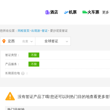
酒店
机票
火车票
更多
您所在位置：
同程首页
>
出境游
>
签证
>
爱沙尼亚签证
定西
全球签证
出发
签证类型：
不限
产品服务：
不限
长期居住地
：
没有签证产品了哦!您还可以到热门目的地查看更多签
热门目的地