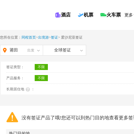
酒店
机票
火车票
更多
您所在位置：
同程首页
>
出境游
>
签证
>
爱沙尼亚签证
莆田
全球签证
出发
签证类型：
不限
产品服务：
不限
长期居住地
：
没有签证产品了哦!您还可以到热门目的地查看更多签
热门目的地