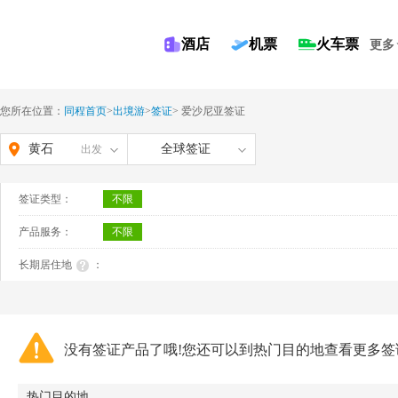
酒店
机票
火车票
更多
您所在位置：
同程首页
>
出境游
>
签证
>
爱沙尼亚签证
黄石
全球签证
出发
签证类型：
不限
产品服务：
不限
长期居住地
：
没有签证产品了哦!您还可以到热门目的地查看更多签
热门目的地