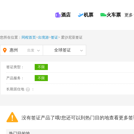
酒店
机票
火车票
更多
您所在位置：
同程首页
>
出境游
>
签证
>
爱沙尼亚签证
惠州
全球签证
出发
签证类型：
不限
产品服务：
不限
长期居住地
：
没有签证产品了哦!您还可以到热门目的地查看更多签
热门目的地