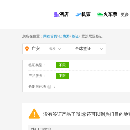
酒店
机票
火车票
更多
您所在位置：
同程首页
>
出境游
>
签证
>
爱沙尼亚签证
广安
全球签证
出发
签证类型：
不限
产品服务：
不限
长期居住地
：
没有签证产品了哦!您还可以到热门目的地
热门目的地