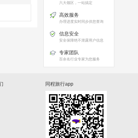
六大领区，一站搞定
高效服务
办理进度实时同步供您查询
信息安全
安全保障绝不泄露用户信息
专家团队
百余名行业专家为您服务
们
同程旅行app