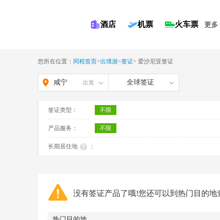
酒店
机票
火车票
更多
您所在位置：
同程首页
>
出境游
>
签证
>
爱沙尼亚签证
咸宁
全球签证
出发
签证类型：
不限
产品服务：
不限
长期居住地
：
没有签证产品了哦!您还可以到热门目的地
热门目的地