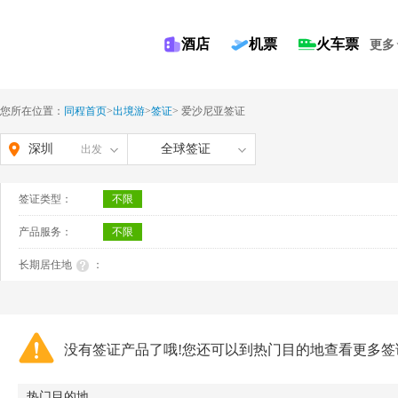
酒店
机票
火车票
更多
您所在位置：
同程首页
>
出境游
>
签证
>
爱沙尼亚签证
深圳
全球签证
出发
签证类型：
不限
产品服务：
不限
长期居住地
：
没有签证产品了哦!您还可以到热门目的地查看更多签
热门目的地