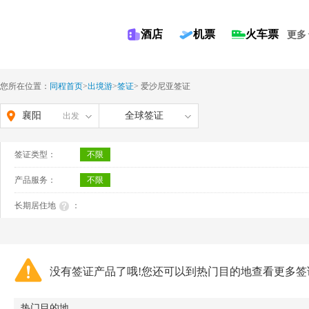
酒店
机票
火车票
更多
您所在位置：
同程首页
>
出境游
>
签证
>
爱沙尼亚签证
襄阳
全球签证
出发
签证类型：
不限
产品服务：
不限
长期居住地
：
没有签证产品了哦!您还可以到热门目的地查看更多签
热门目的地