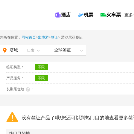
酒店
机票
火车票
更多
您所在位置：
同程首页
>
出境游
>
签证
>
爱沙尼亚签证
塔城
全球签证
出发
签证类型：
不限
产品服务：
不限
长期居住地
：
没有签证产品了哦!您还可以到热门目的地查看更多签
热门目的地