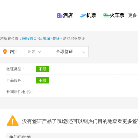
酒店
机票
火车票
更多
您所在位置：
同程首页
>
出境游
>
签证
>
爱沙尼亚签证
内江
全球签证
出发
签证类型：
不限
产品服务：
不限
长期居住地
：
没有签证产品了哦!您还可以到热门目的地查看更多签
热门目的地