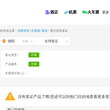
酒店
机票
火车票
更多
您所在位置：
同程首页
>
出境游
>
签证
>
爱沙尼亚签证
德阳
全球签证
出发
签证类型：
不限
产品服务：
不限
长期居住地
：
没有签证产品了哦!您还可以到热门目的地查看更多签
热门目的地