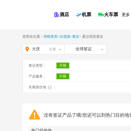
酒店
机票
火车票
更多
您所在位置：
同程首页
>
出境游
>
签证
>
爱沙尼亚签证
大庆
全球签证
出发
签证类型：
不限
产品服务：
不限
长期居住地
：
没有签证产品了哦!您还可以到热门目的地
热门目的地